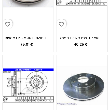
favorite_border
favorite_border
DISCO FRENO ANT CIVIC 1 4 16V
DISCO FRENO POSTERIORE MICRA II...
75,01 €
40,25 €