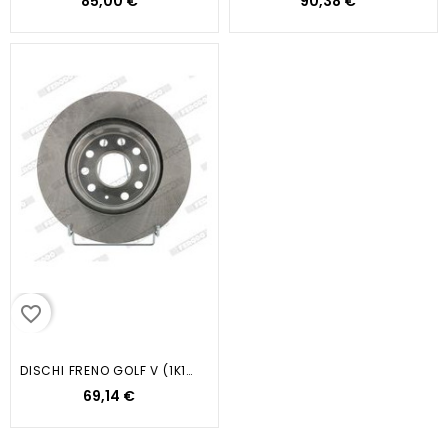
85,00 €
90,38 €
favorite_border
DISCHI FRENO GOLF V (1K1)...
69,14 €