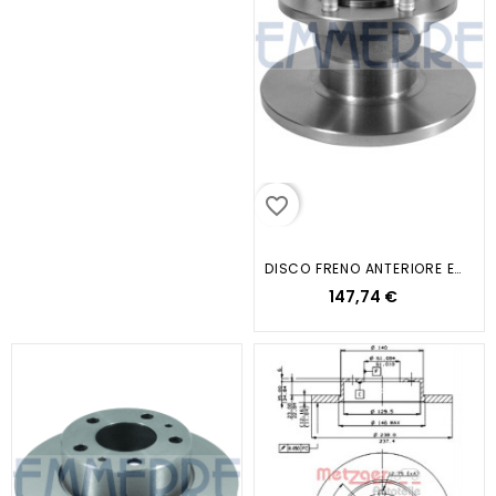
favorite_border
DISCO FRENO ANTERIORE EUROCARGO...
147,74 €