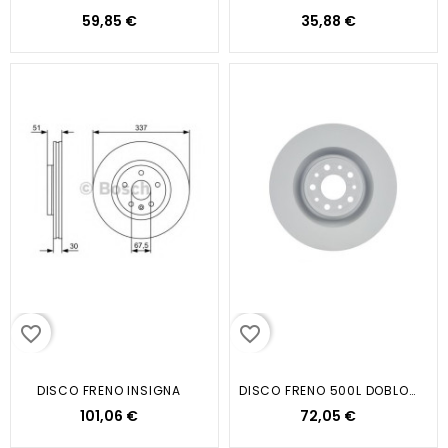
59,85 €
35,88 €
favorite_border
favorite_border
DISCO FRENO INSIGNA
DISCO FRENO 500L DOBLO- COMBO
101,06 €
72,05 €