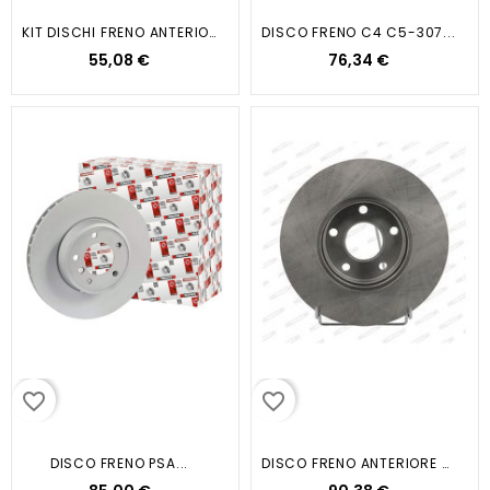
KIT DISCHI FRENO ANTERIORE C2 C3...
DISCO FRENO C4 C5-307...
55,08 €
76,34 €
favorite_border
favorite_border
DISCO FRENO PSA...
DISCO FRENO ANTERIORE TRANSIT...