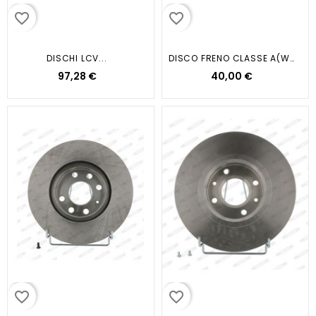
favorite_border
favorite_border
DISCHI LCV...
DISCO FRENO CLASSE A(W168)...
97,28 €
40,00 €
favorite_border
favorite_border