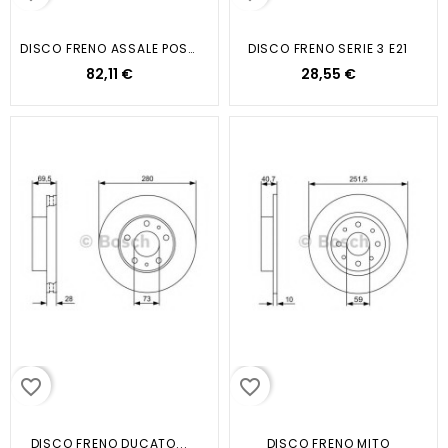
DISCO FRENO ASSALE POSTERIORE SERI
DISCO FRENO SERIE 3 E21
82,11 €
28,55 €
favorite_border
favorite_border
DISCO FRENO DUCATO...
DISCO FRENO MITO