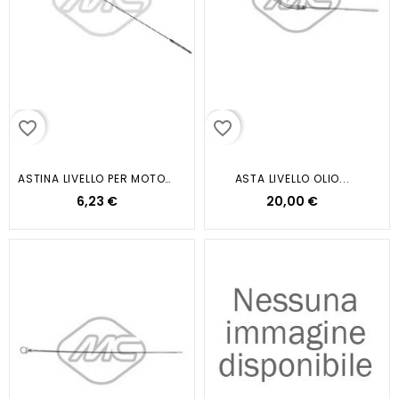
favorite_border
favorite_border
ASTINA LIVELLO PER MOTORE...
ASTA LIVELLO OLIO...
6,23 €
20,00 €