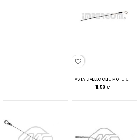
favorite_border
ASTA LIVELLO OLIO MOTORE...
11,58 €