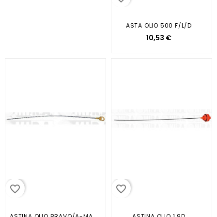
ASTA OLIO 500 F/L/D
10,53 €
favorite_border
favorite_border
ASTINA OLIO BRAVO/A-MAREA-BRAVA...
ASTINA OLIO 1.9D