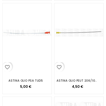
favorite_border
favorite_border
ASTINA OLIO PSA TUD5
ASTINA OLIO PEUT 206/106/307/AX
5,00 €
4,50 €