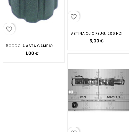
favorite_border
favorite_border
ASTINA OLIO PEUG. 206 HDI
5,00 €
BOCCOLA ASTA CAMBIO GOLF 81 99...
1,00 €