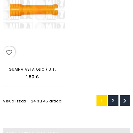
favorite_border
GUAINA ASTA OLIO / U.T.
1,50 €

1
2
Visualizzati 1-24 su 45 articoli