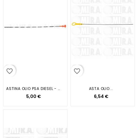
favorite_border
favorite_border
ASTINA OLIO PSA DIESEL - XU
ASTA OLIO...
5,00 €
6,54 €