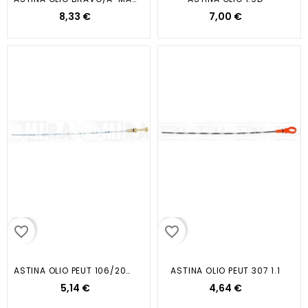
8,33 €
7,00 €
favorite_border
favorite_border
ASTINA OLIO PEUT 106/206/306 BZ...
ASTINA OLIO PEUT 307 1.1
5,14 €
4,64 €