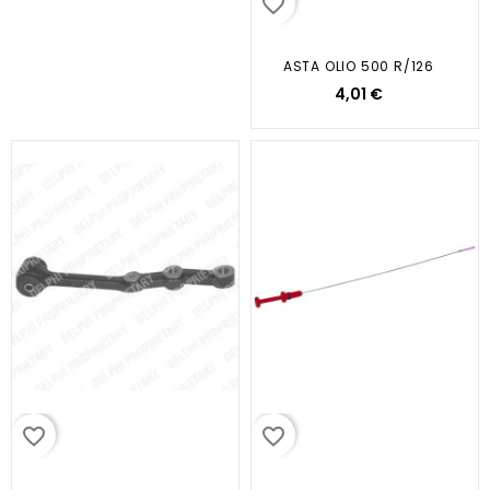
favorite_border
ASTA OLIO 500 R/126
4,01 €
favorite_border
favorite_border