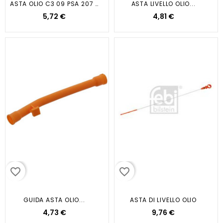
ASTA OLIO C3 09 PSA 207 07
ASTA LIVELLO OLIO...
5,72 €
4,81 €
favorite_border
favorite_border
GUIDA ASTA OLIO...
ASTA DI LIVELLO OLIO
4,73 €
9,76 €