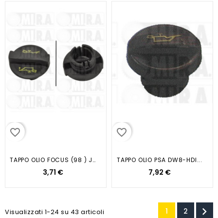
favorite_border
favorite_border
TAPPO OLIO FOCUS (98 ) JUMPER...
TAPPO OLIO PSA DW8-HDI...
3,71 €
7,92 €

1
2
Visualizzati 1-24 su 43 articoli