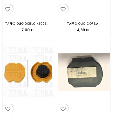
favorite_border
favorite_border
TAPPO OLIO DOBLO -2003...
TAPPO OLIO CORSA
7,00 €
4,89 €
favorite_border
favorite_border