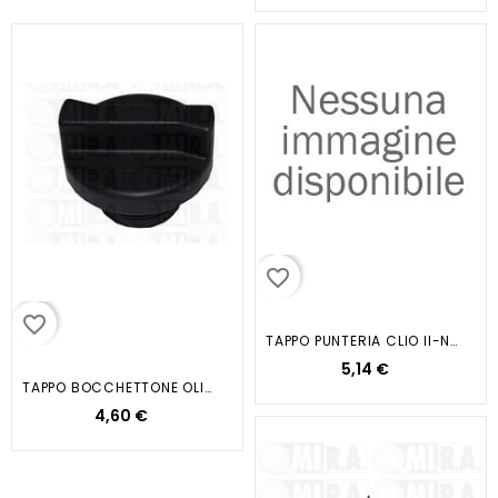
favorite_border
favorite_border
TAPPO PUNTERIA CLIO II-NE-KANGOO BZ
5,14 €
TAPPO BOCCHETTONE OLIO...
4,60 €