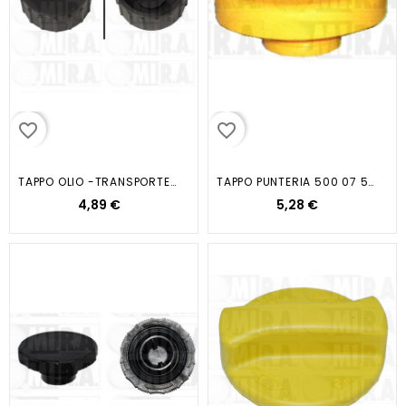
favorite_border
favorite_border
TAPPO OLIO -TRANSPORTER...
TAPPO PUNTERIA 500 07 500L 12...
4,89 €
5,28 €