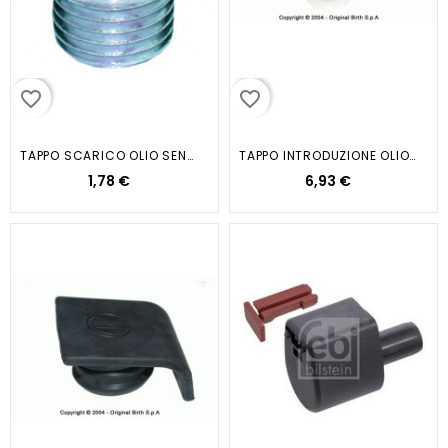
favorite_border
favorite_border
TAPPO SCARICO OLIO SENZA ANELLO...
TAPPO INTRODUZIONE OLIO 500R -...
1,78 €
6,93 €