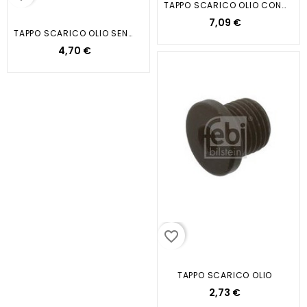
TAPPO SCARICO OLIO CON ANELLO...
7,09 €
TAPPO SCARICO OLIO SENZA ANELLO...
4,70 €
favorite_border
TAPPO SCARICO OLIO
2,73 €