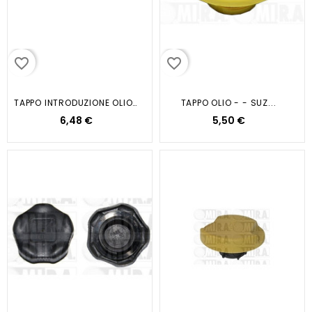
favorite_border
favorite_border
TAPPO INTRODUZIONE OLIO...
TAPPO OLIO - - SUZ...
6,48 €
5,50 €