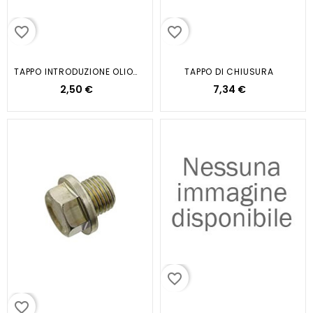
favorite_border
favorite_border
TAPPO INTRODUZIONE OLIO MOTORE...
TAPPO DI CHIUSURA
2,50 €
7,34 €
favorite_border
favorite_border