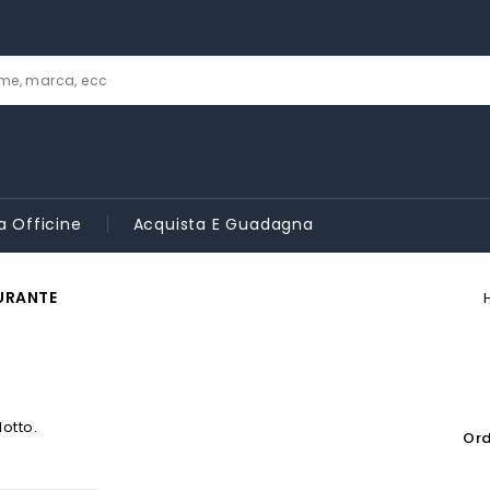
a Officine
Acquista E Guadagna
URANTE
dotto.
Ord