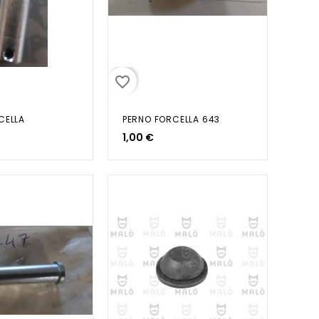
favorite_border
CELLA
PERNO FORCELLA 643
1,00 €