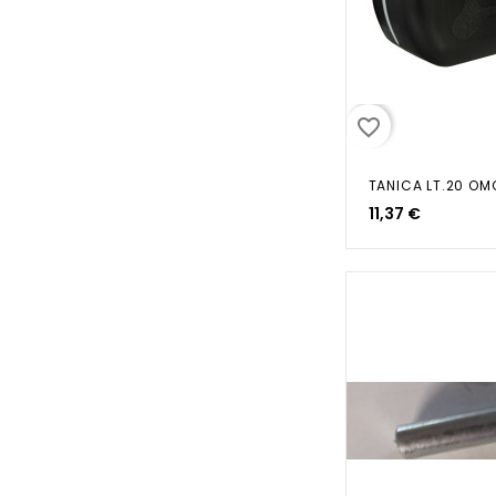
favorite_border
TANICA LT.20 OM
11,37 €