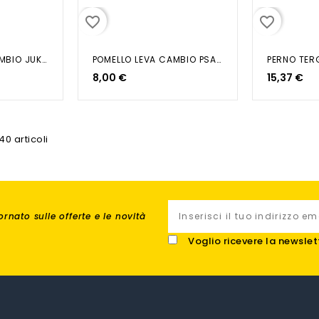
favorite_border
favorite_border
POMELLO LEVA CAMBIO JUKE-QASQHAI
POMELLO LEVA CAMBIO PSA...
8,00 €
15,37 €
40 articoli
rnato sulle offerte e le novità
Voglio ricevere la newslet