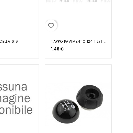
favorite_border
CELLA 619
TAPPO PAVIMENTO 124 1.2/1.4/1.5/1.6
1,46 €