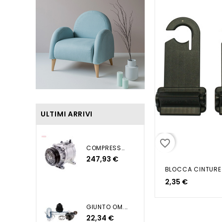
ULTIMI ARRIVI
favorite_border
COMPRESSORE ND NUOVA PUNTO...
247,93 €
2,35 €
GIUNTO OM. GRANDE PUNTO 1...
22,34 €