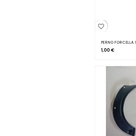
favorite_border
PERNO FORCELLA 
1,00 €