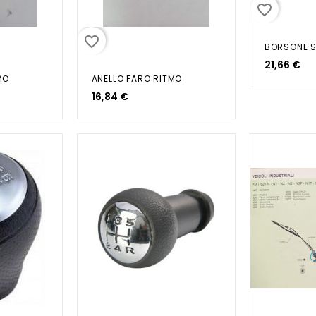
favorite_border
favorite_border
BORSONE S
21,66 €
MO
ANELLO FARO RITMO
16,84 €