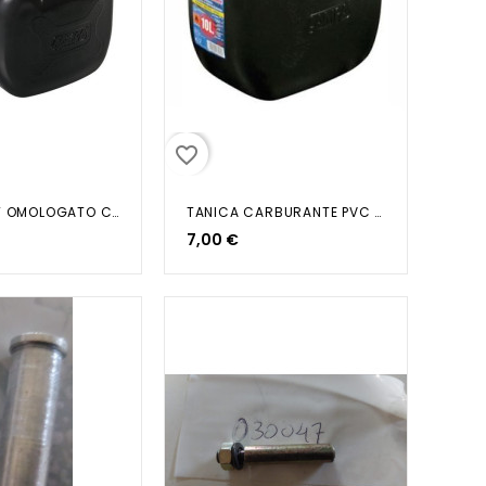
favorite_border
TANICA 5LT OMOLOGATO C/TRAV.
TANICA CARBURANTE PVC 10LT
7,00 €