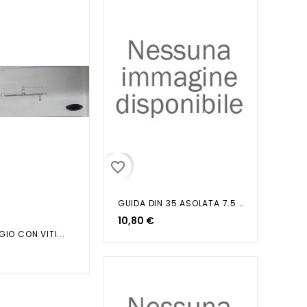
favorite_border
GUIDA DIN 35 ASOLATA 7.5 X 35 2MT
10,80 €
GIO CON VITI...