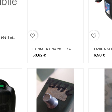
favorite_border
favorite_border
MOLLA FISSAGGIO IGLIE ALZAVETRO
BARRA TRAINO 2500 KG
53,62 €
6,50 €