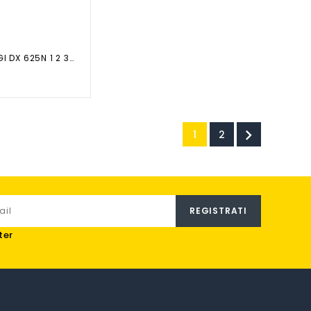
PERNO TERGI DX 625N 1 2 3P N1 2 P

1
2
ter