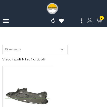
0




Rilevanza
Visualizzati 1-1 su 1 articoli