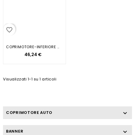
favorite_border
COPRIMOTORE-INFERIORE MOD. 1.6...
46,24 €
Visualizzati 1-1 su 1 articoli
COPRIMOTORE AUTO

BANNER
