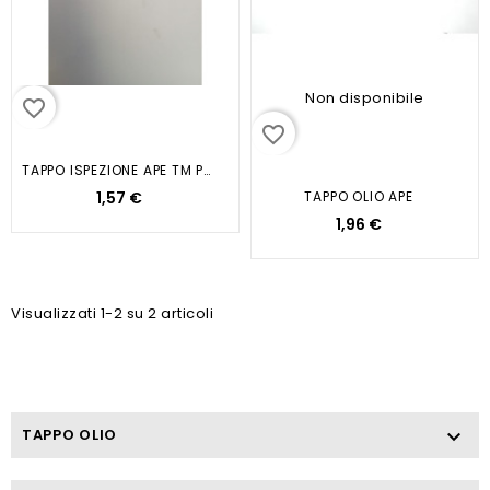
Non disponibile
favorite_border
favorite_border
TAPPO ISPEZIONE APE TM P703...
1,57 €
TAPPO OLIO APE
1,96 €
Visualizzati 1-2 su 2 articoli
TAPPO OLIO
