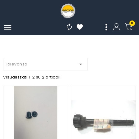
0




Rilevanza
Visualizzati 1-2 su 2 articoli