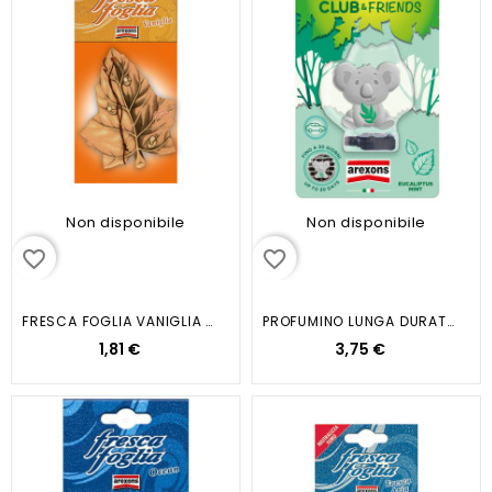
Non disponibile
Non disponibile
favorite_border
favorite_border
FRESCA FOGLIA VANIGLIA (SINGOLA)
PROFUMINO LUNGA DURATA...
1,81 €
3,75 €