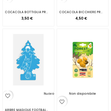
COCACOLA BOTTIGLIA PROFUMO PER...
COCACOLA BICCHIERE PROFUMO PER...
3,50 €
4,50 €
Non disponibile
Nuovo
favorite_border
favorite_border
ARBRE MAGIQUE FOOTBALL BLUE