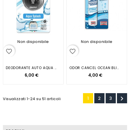
Non disponibile
Non disponibile
favorite_border
favorite_border
DEODORANTE AUTO AQUA SPLASH...
ODOR CANCEL OCEAN BLISTER NEW
6,00 €
4,00 €

1
2
3
Visualizzati 1-24 su 51 articoli