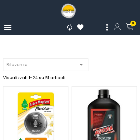
0




Rilevanza
Visualizzati 1-24 su 51 articoli