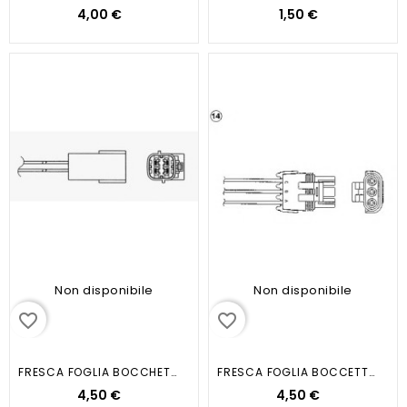
4,00 €
1,50 €
Non disponibile
Non disponibile
favorite_border
favorite_border
FRESCA FOGLIA BOCCHETTA SWEET ROSE
FRESCA FOGLIA BOCCETTA GREEN WOOD
4,50 €
4,50 €