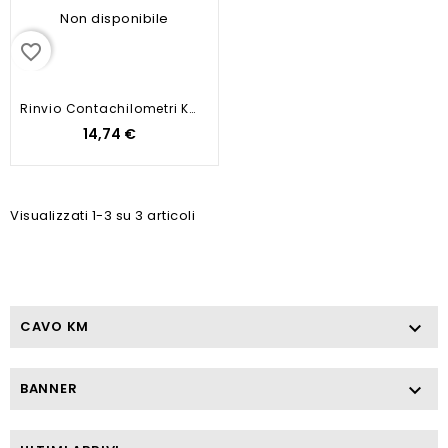
Non disponibile
favorite_border
Rinvio Contachilometri KYMCO...
14,74 €
Visualizzati 1-3 su 3 articoli
CAVO KM

BANNER
