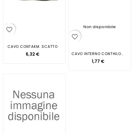
Non disponibile
favorite_border
favorite_border
CAVO CONTAKM. SCATTO
6,32 €
CAVO INTERNO CONTHILOMETRI Vespa...
1,77 €