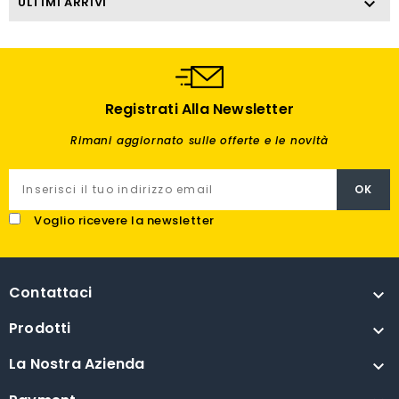
ULTIMI ARRIVI

Registrati Alla Newsletter
Rimani aggiornato sulle offerte e le novità
Voglio ricevere la newsletter
Contattaci

Prodotti

La Nostra Azienda
