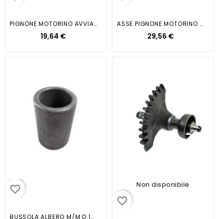
PIGNONE MOTORINO AVVIAMENTO...
ASSE PIGNONE MOTORINO VESPA PX E...
19,64 €
29,56 €
Non disponibile
favorite_border
favorite_border
BUSSOLA ALBERO M/M D.15X20X30...