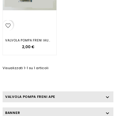
favorite_border
VALVOLA POMPA FRENI IAULICI APE...
2,00 €
Visualizzati 1-1 su 1 articoli
VALVOLA POMPA FRENI APE

BANNER
