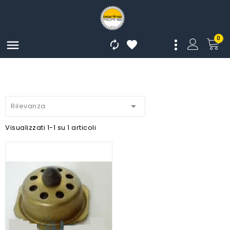
0




Rilevanza
Visualizzati 1-1 su 1 articoli