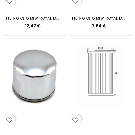
favorite_border
favorite_border
FILTRO OLIO MIW ROYAL ENFIELD...
FILTRO OLIO MIW ROYAL ENFIELD...
12,47 €
7,64 €
favorite_border
favorite_border