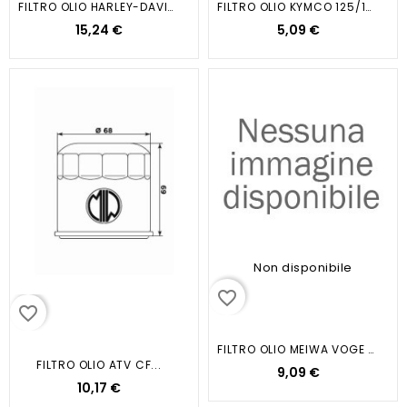
FILTRO OLIO HARLEY-DAVION (CROMATO)
FILTRO OLIO KYMCO 125/150 GRANDINK
15,24 €
5,09 €
Non disponibile
favorite_border
favorite_border
FILTRO OLIO MEIWA VOGE 400 SR4
FILTRO OLIO ATV CF...
9,09 €
10,17 €