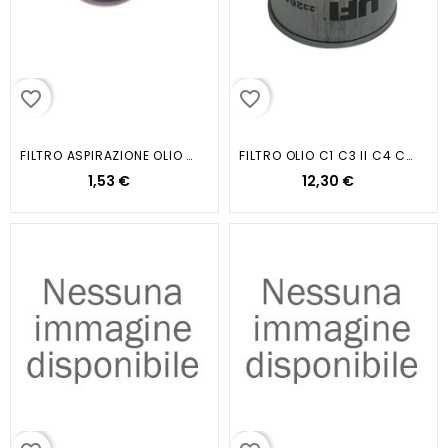
favorite_border
favorite_border
FILTRO ASPIRAZIONE OLIO VESPA...
FILTRO OLIO C1 C3 II C4 CTUS 1...
1,53 €
12,30 €