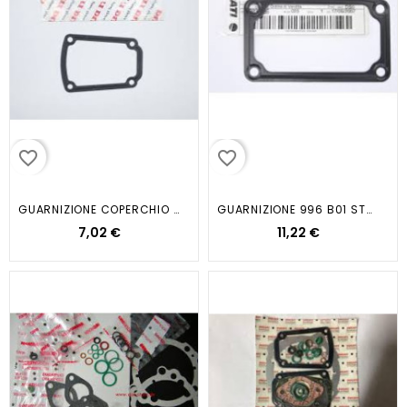
favorite_border
favorite_border
GUARNIZIONE COPERCHIO VALVOLE...
GUARNIZIONE 996 B01 ST4 748 B 2002
7,02 €
11,22 €