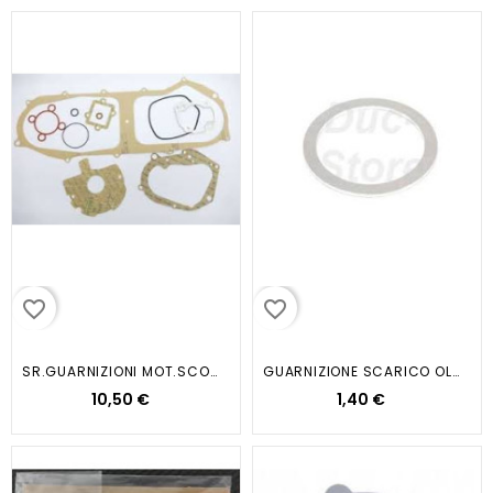
favorite_border
favorite_border
SR.GUARNIZIONI MOT.SCOOTER H2O...
GUARNIZIONE SCARICO OLIO 28X22...
10,50 €
1,40 €