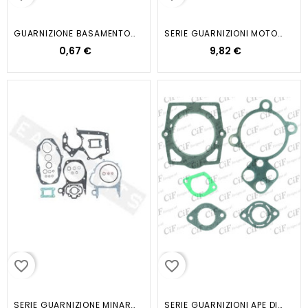
GUARNIZIONE BASAMENTO CILINO...
SERIE GUARNIZIONI MOTORE HONDA...
0,67 €
9,82 €
favorite_border
favorite_border
SERIE GUARNIZIONE MINARELLI DL3...
SERIE GUARNIZIONI APE DIESEL