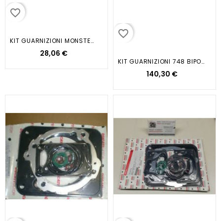
favorite_border
favorite_border
KIT GUARNIZIONI MONSTER 600 750...
28,06 €
KIT GUARNIZIONI 748 BIPOSTO 2000
140,30 €