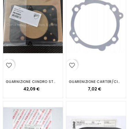
favorite_border
favorite_border
GUARNIZIONE CIINDRO ST4S S4 2003
GUARENIZIONE CARTER/CIL.SP0 60...
42,09 €
7,02 €