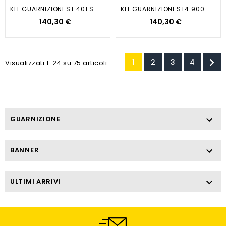
KIT GUARNIZIONI ST 401 ST2 2002...
KIT GUARNIZIONI ST4 900HM 2002
140,30 €
140,30 €

1
2
3
4
Visualizzati 1-24 su 75 articoli
GUARNIZIONE

BANNER

ULTIMI ARRIVI
