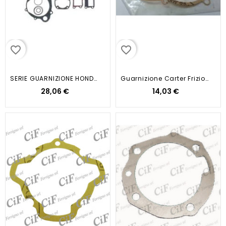
favorite_border
favorite_border
SERIE GUARNIZIONE HONDA SH 50...
Guarnizione Carter Frizione MINI...
28,06 €
14,03 €