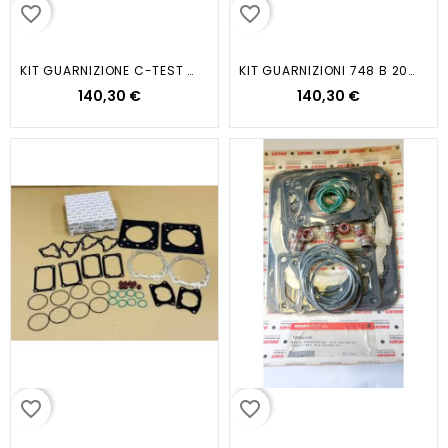
favorite_border
favorite_border
KIT GUARNIZIONE C-TEST ST4S 2002
KIT GUARNIZIONI 748 B 2002
140,30 €
140,30 €
favorite_border
favorite_border