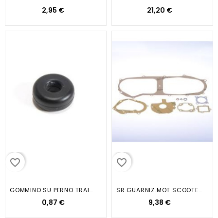
2,95 €
21,20 €
favorite_border
favorite_border
GOMMINO SU PERNO TRAINO POMPA...
SR.GUARNIZ.MOT.SCOOTER...
0,87 €
9,38 €