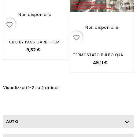
Non disponibile
favorite_border
Non disponibile
favorite_border
TUBO BY PASS CARB.-POM
9,82 €
TERMOSTATO BULBO QUA PER VESPA...
49,11 €
Visualizzati 1-2 su 2 articoli
AUTO
