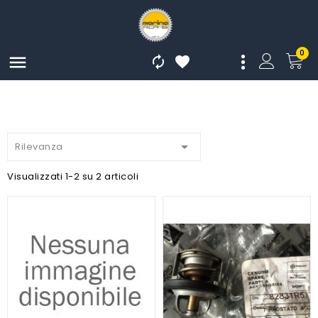
0




Rilevanza
Visualizzati 1-2 su 2 articoli