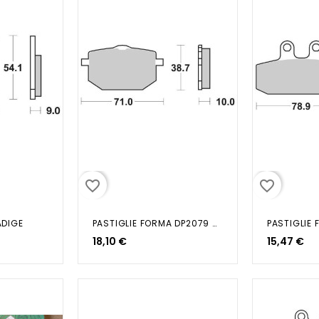
favorite_border
favorite_border
ADIGE
PASTIGLIE FORMA DP2079 SGR 6565960
18,10 €
15,47 €