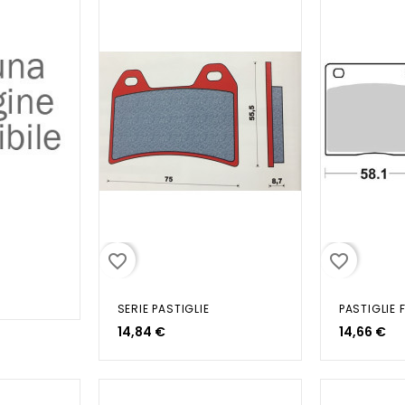
favorite_border
favorite_border
SERIE PASTIGLIE
14,84 €
14,66 €