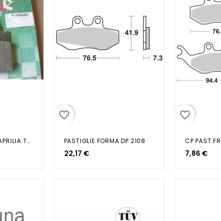
favorite_border
favorite_border
PASTIGLIE FRENO APRILIA TUAREG...
PASTIGLIE FORMA DP 2108
CP.PAST.FR
22,17 €
7,86 €