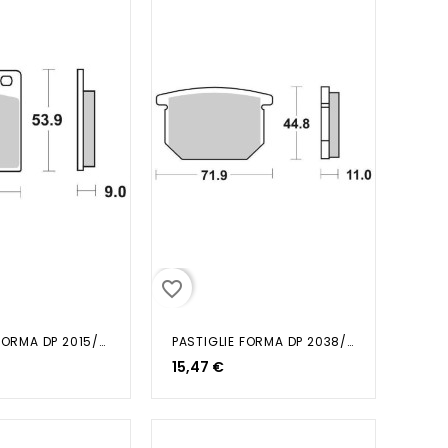
favorite_border
PASTIGLIE FORMA DP 2015/SGR 656512
PASTIGLIE FORMA DP 2038/SGR 6565340
15,47 €