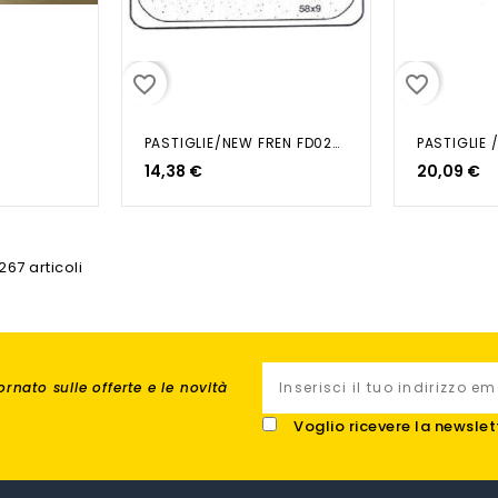
favorite_border
favorite_border
PASTIGLIE/NEW FREN FD022 SGR 656512
14,38 €
20,09 €
267 articoli
rnato sulle offerte e le novità
Voglio ricevere la newslet