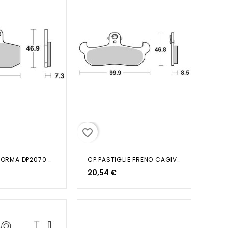
favorite_border
PASTIGLIE FORMA DP2070 SGR 6565880
CP.PASTIGLIE FRENO CAGIVA...
20,54 €