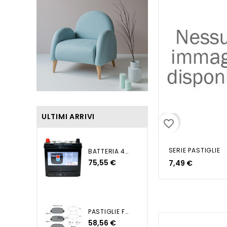
ULTIMI ARRIVI
favorite_border
SERIE PASTIGLIE
BATTERIA 45AH DX+ 270EN...
75,55 €
7,49 €
PASTIGLIE FRENO POSTERIORI...
58,56 €