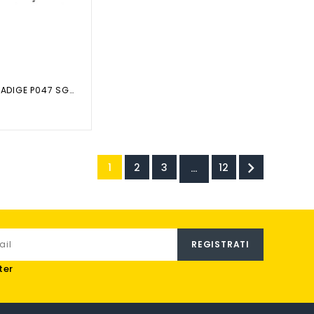
PASTIGLIE /ADIGE P047 SGR 6565340

1
2
3
12
…
ter