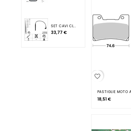
SET CAVI CLIO III MODUS TWINGO
33,77 €
favorite_border
PASTIGLIE MOTO 
18,51 €