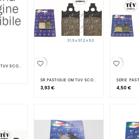
favorite_border
favorite_border
SR.PASTIGLIE OM. TUV SCOOTER...
SR.PASTIGLIE OM TUV SCOOTER...
3,93 €
4,50 €