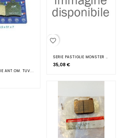
favorite_border
SERIE PASTIGLIE MONSTER 400 600...
35,08 €
IE ANT.OM. TUV...