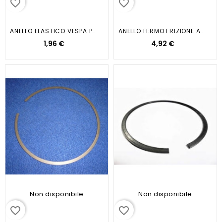
favorite_border
favorite_border
ANELLO ELASTICO VESPA PX GS...
ANELLO FERMO FRIZIONE APE MP...
1,96 €
4,92 €
Non disponibile
Non disponibile
favorite_border
favorite_border