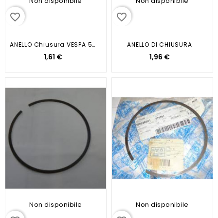
Non disponibile
Non disponibile
favorite_border
favorite_border
ANELLO Chiusura VESPA 50 90
ANELLO DI CHIUSURA
1,61 €
1,96 €
Non disponibile
Non disponibile