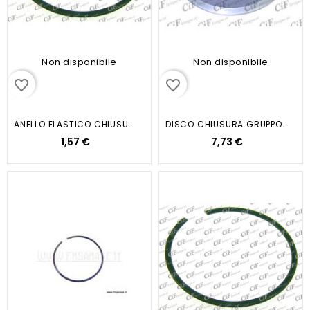
Non disponibile
Non disponibile
favorite_border
favorite_border
ANELLO ELASTICO CHIUSURA DISCO...
DISCO CHIUSURA GRUPPO FRIZIONE...
1,57 €
7,73 €