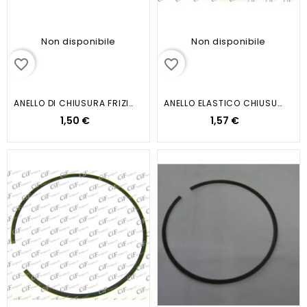
Non disponibile
Non disponibile
favorite_border
favorite_border
ANELLO DI CHIUSURA FRIZIONE...
ANELLO ELASTICO CHIUSURA DISCO...
1,50 €
1,57 €