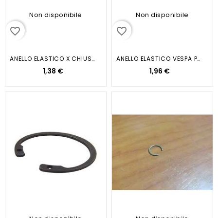
Non disponibile
Non disponibile
favorite_border
favorite_border
ANELLO ELASTICO X CHIUSURA...
ANELLO ELASTICO VESPA PX GS...
1,38 €
1,96 €